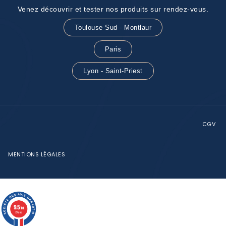
Venez découvrir et tester nos produits sur rendez-vous.
Toulouse Sud - Montlaur
Paris
Lyon - Saint-Priest
CGV
MENTIONS LÉGALES
CLO
THI
9.5
/10
79 avis
MOD